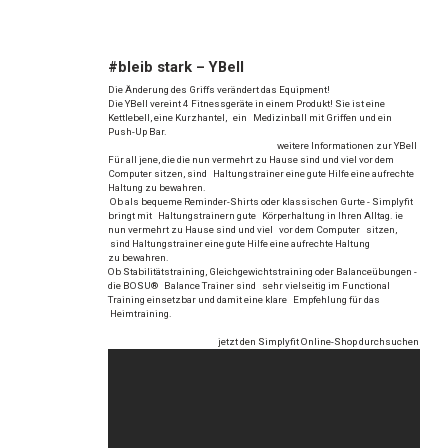
#bleib stark – YBell
Die Änderung des Griffs verändert das Equipment!
Die YBell vereint 4 Fitnessgeräte in einem Produkt! Sie ist eine
Kettlebell, eine Kurzhantel, ein Medizinball mit Griffen und ein
Push-Up Bar.
weitere Informationen zur YBell
Für all jene, die die nun vermehrt zu Hause sind und viel vor dem
Computer sitzen, sind Haltungstrainer eine gute Hilfe eine aufrechte
Haltung zu bewahren.
Ob als bequeme Reminder-Shirts oder klassischen Gurte - Simplyfit
bringt mit Haltungstrainern gute Körperhaltung in Ihren Alltag.
ie
nun vermehrt zu Hause sind und viel vor dem Computer sitzen,
sind Haltungstrainer eine gute Hilfe eine aufrechte Haltung
zu bewahren.
Ob Stabilitätstraining, Gleichgewichtstraining oder Balanceübungen -
die BOSU® Balance Trainer sind sehr vielseitig im Functional
Training einsetzbar und damit eine klare Empfehlung für das
Heimtraining.
jetzt den Simplyfit Online-Shop durchsuchen