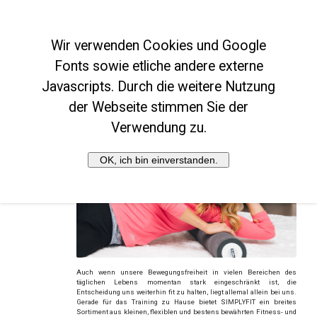
Für Endkunden versandkostenfrei ab 50€
Wir verwenden Cookies und Google
Fonts sowie etliche andere externe
Javascripts. Durch die weitere Nutzung
20% Rabatt auf
Gewichtsprodukte!
Rabatt-Code: kraft-2026
Produkte für Fitness, Therapie und
der Webseite stimmen Sie der
Sport
(Angebot exkl. für
Endverbraucher)
Verwendung zu.
YBELL
Wir rüsten Sie für das Heimtraining aus!
Theraband® CLX
GYMSTICK
OK, ich bin einverstanden.
Haltung
Auch wenn unsere Bewegungsfreiheit in vielen Bereichen des
täglichen Lebens momentan stark eingeschränkt ist, die
Entscheidung uns weiterhin fit zu halten, liegt allemal allein bei uns.
Gerade für das Training zu Hause bietet SIMPLYFIT ein breites
Sortiment aus kleinen, flexiblen und bestens bewährten Fitness- und