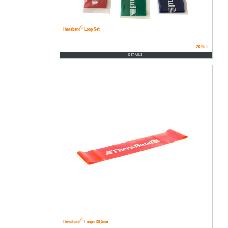
®
Theraband
Loop Set
28.96 €
DETAILS
®
Theraband
Loops 30,5cm