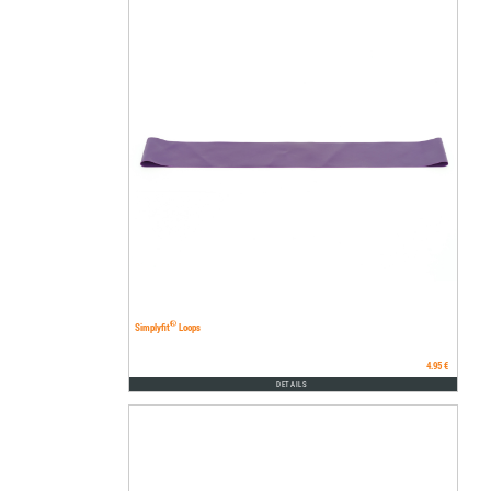
®
Simplyfit
Loops
4.95 €
DETAILS