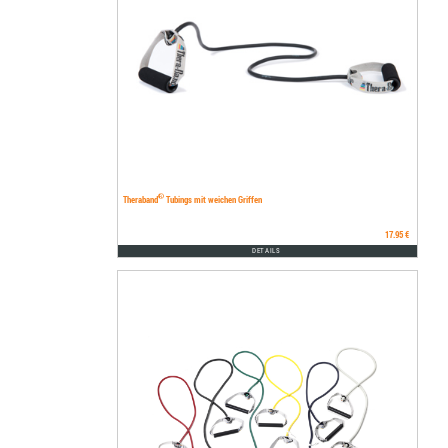
®
Theraband
Tubings mit weichen Griffen
17.95 €
DETAILS