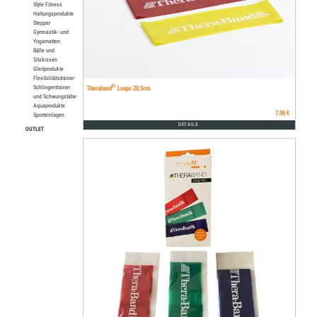
Style Fitness
Haltungsprodukte
Stepper
Gymnastik- und
Yogamatten
Bälle und
Sitzkissen
Gleitprodukte
Flexibilitätstrainer
®
Theraband
Loops 20,5cm
Schlingentrainer
und Schwungstäbe
Aquaprodukte
7.96 €
Sporteinlagen
DETAILS
OUTLET