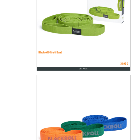
Blackroll® Multi Band
39.95 €
DETAILS