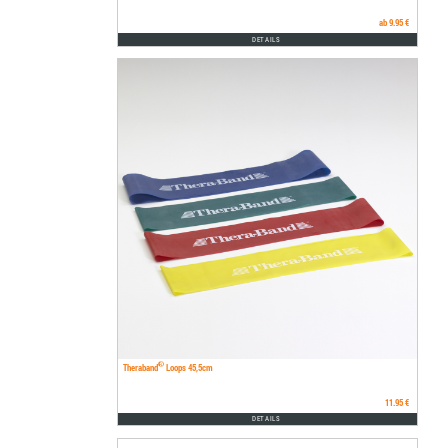
ab 9.95 €
DETAILS
®
Theraband
Loops 45,5cm
11.95 €
DETAILS