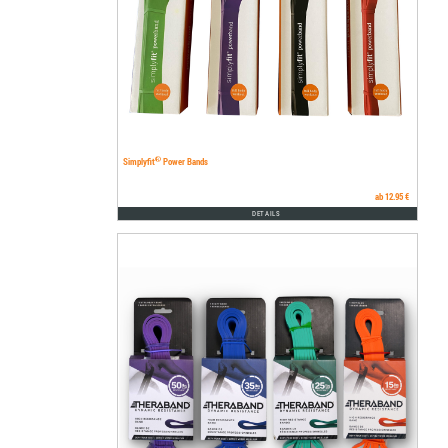
®
Simplyfit
Power Bands
ab 12.95 €
DETAILS