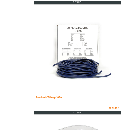
DETAILS
®
Theraband
Tubings 30,5m
ab 62.95 €
DETAILS