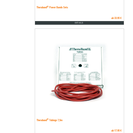
®
Theraband
Power Bands Sets
ab 33.95 €
DETAILS
®
Theraband
Tubings 7,5m
ab 17.95 €