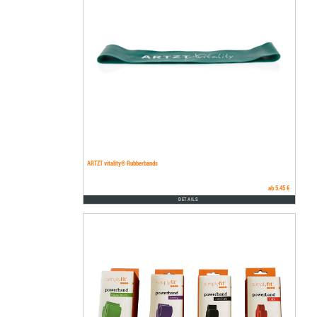
ARTZT vitality® Rubberbands
ab 5.45 €
DETAILS