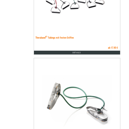
®
Theraband
Tubings mit festen Griffen
ab 17.95 €
DETAILS