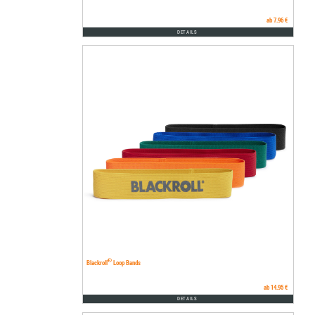
ab 7.96 €
DETAILS
®
Blackroll
Loop Bands
ab 14.95 €
DETAILS