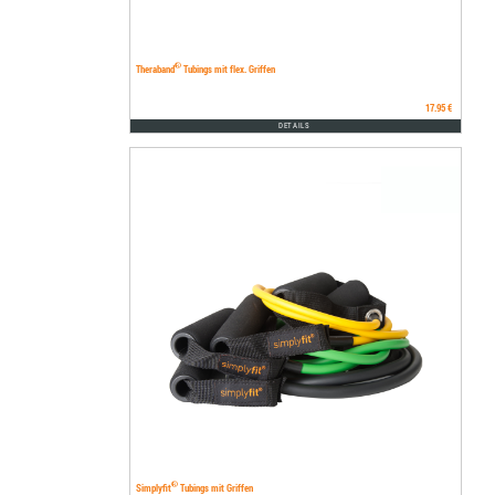
®
Theraband
Tubings mit flex. Griffen
17.95 €
DETAILS
®
Simplyfit
Tubings mit Griffen