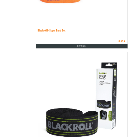
Blackroll® Super Band Set
59.95 €
DETAILS