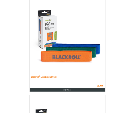
®
Blackroll
Loop Band 3er-Set
39.95 €
DETAILS