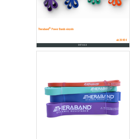
®
Theraband
Power Bands einzeln
ab 20.95 €
DETAILS