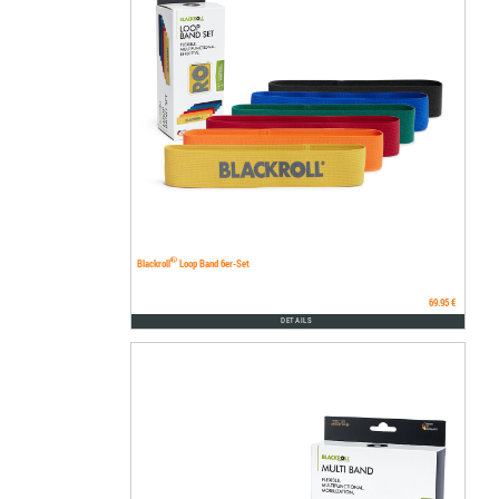
®
Blackroll
Loop Band 6er-Set
69.95 €
DETAILS