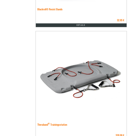
Blackroll® Resist Bands
32.95 €
DETAILS
®
Theraband
Trainingsstation
539.90 €