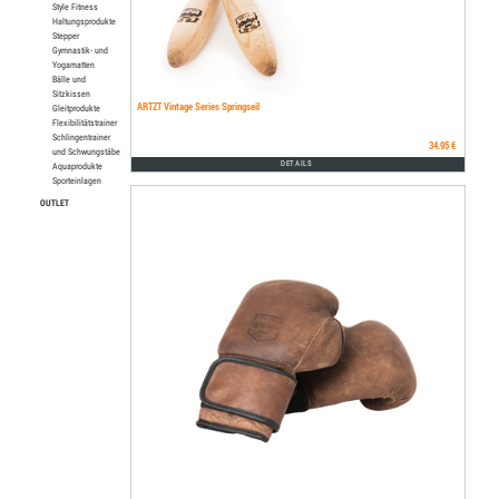
Style Fitness
Haltungsprodukte
Stepper
Gymnastik- und
Yogamatten
Bälle und
Sitzkissen
ARTZT Vintage Series Springseil
Gleitprodukte
Flexibilitätstrainer
Schlingentrainer
34.95 €
und Schwungstäbe
DETAILS
Aquaprodukte
Sporteinlagen
OUTLET