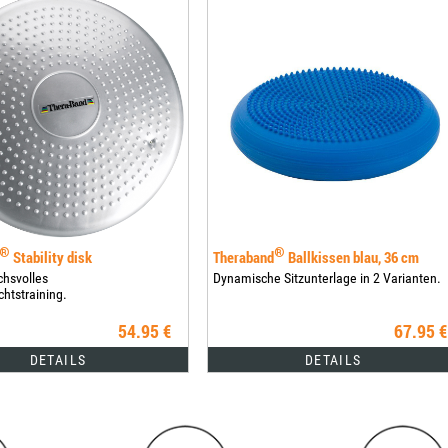
®
®
Stability disk
Theraband
Ballkissen blau, 36 cm
chsvolles
Dynamische Sitzunterlage in 2 Varianten.
htstraining.
54.95 €
67.95 €
DETAILS
DETAILS