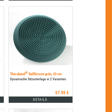
®
Theraband
Ballkissen grün, 33 cm
Dynamische Sitzunterlage in 2 Varianten.
57.95 €
DETAILS