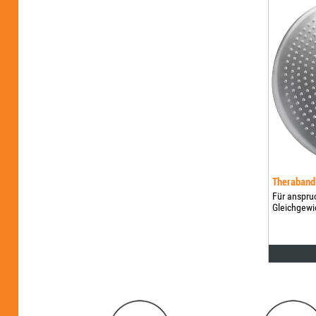
Theraband
Für anspru
Gleichgewic