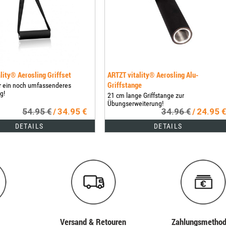
lity® Aerosling Griffset
ARTZT vitality® Aerosling Alu-
Griffstange
r ein noch umfassenderes
g!
21 cm lange Griffstange zur
Übungserweiterung!
54.95 €
34.95 €
34.96 €
24.95 €
/
/
DETAILS
DETAILS
Versand & Retouren
Zahlungs­metho