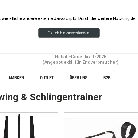
Für Endkunden ver
wie etliche andere externe Javascripts. Durch die weitere Nutzung d
OK, ich bin einverstanden.
20% Rabatt auf Gewichtsprodukte!
Rabatt-Code: kraft-2026
(Angebot exkl. für Endverbraucher)
MARKEN
OUTLET
ÜBER UNS
B2B
wing & Schlingentrainer