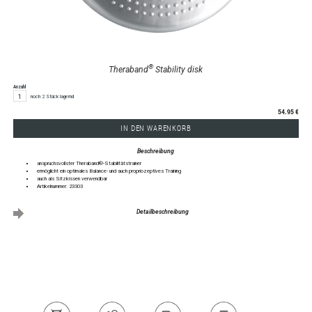
®
Theraband
Stability disk
Anzahl
noch 2 Stück lagernd
54.95 €
IN DEN WARENKORB
Beschreibung
anspruchsvollster Theraband®-Stabilitätstrainer
ermöglicht ein optimales Balance- und auch propriozeptives Training
auch als Sitzkissen verwendbar
Artikelnummer: 23303
Detailbeschreibung