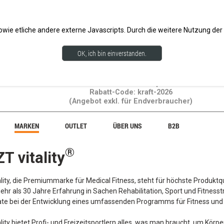
Für Endkunden versandkostenfrei ab 50€
wie etliche andere externe Javascripts. Durch die weitere Nutzung d
OK, ich bin einverstanden.
20% Rabatt auf Gewichtsprodukte!
Rabatt-Code: kraft-2026
(Angebot exkl. für Endverbraucher)
MARKEN
OUTLET
ÜBER UNS
B2B
®
T vitality
lity, die Premiummarke für Medical Fitness, steht für höchste Produktqu
hr als 30 Jahre Erfahrung in Sachen Rehabilitation, Sport und Fitnesst
te bei der Entwicklung eines umfassenden Programms für Fitness und
ity bietet Profi- und Freizeitsportlern alles, was man braucht, um Körp