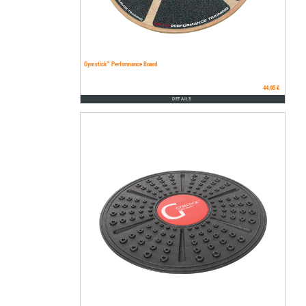
Gymstick™ Performance Board
44.95 €
DETAILS