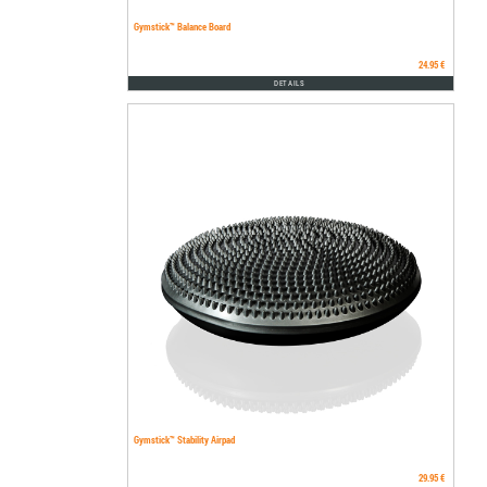
Gymstick™ Balance Board
24.95 €
DETAILS
Gymstick™ Stability Airpad
29.95 €