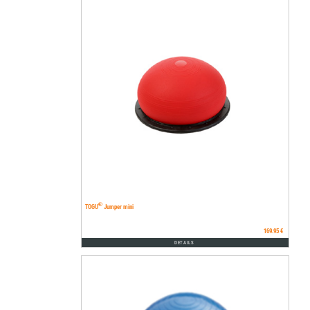
®
TOGU
Jumper mini
169.95 €
DETAILS