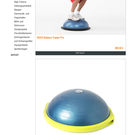
Style Fitness
Haltungsprodukte
Stepper
Gymnastik- und
Yogamatten
Bälle und
Sitzkissen
Gleitprodukte
Flexibilitätstrainer
BOSU Balance Trainer Pro
Schlingentrainer
und Schwungstäbe
Aquaprodukte
295.95 €
Sporteinlagen
DETAILS
OUTLET