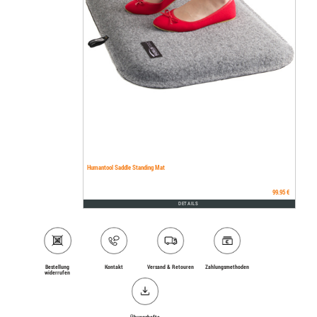
Humantool Saddle Standing Mat
99.95 €
DETAILS
Bestellung
Kontakt
Versand & Retouren
Zahlungs­methoden
widerrufen
Übungshefte