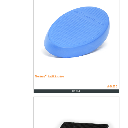
®
Theraband
Stabilitätstrainer
ab 36.95 €
DETAILS