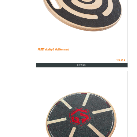
ARTZT vitality® Wobblesmart
104.95 €
DETAILS