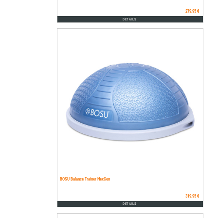
279.95 €
DETAILS
BOSU Balance Trainer NexGen
319.95 €
DETAILS