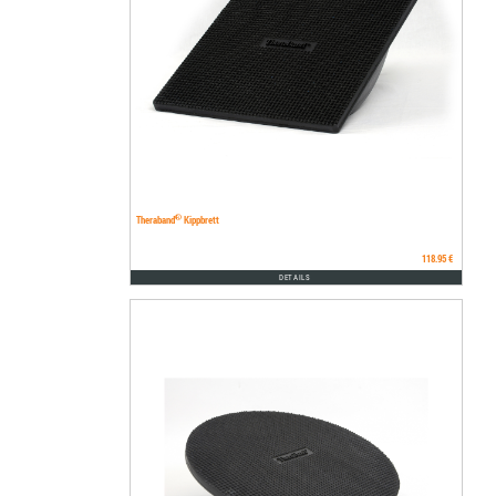
®
Theraband
Kippbrett
118.95 €
DETAILS