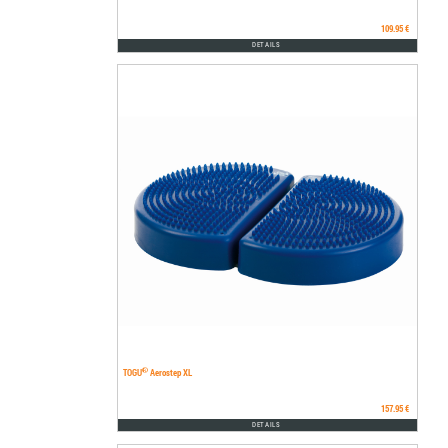
109.95 €
DETAILS
®
TOGU
Aerostep XL
157.95 €
DETAILS