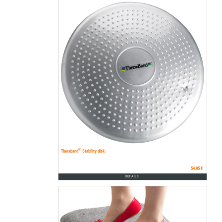
®
Theraband
Stability disk
54.95 €
DETAILS