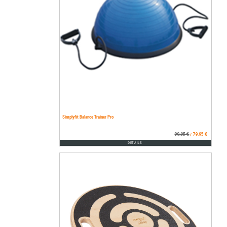
Simplyfit Balance Trainer Pro
99.95 €
79.95 €
/
DETAILS