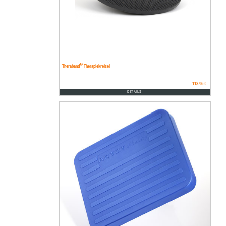
®
Theraband
Therapiekreisel
118.96 €
DETAILS