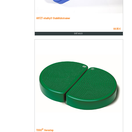
ARTZT vitality® Stabilitätstrainer
64.95 €
DETAILS
®
TOGU
Aerostep