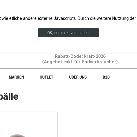
wie etliche andere externe Javascripts. Durch die weitere Nutzung d
OK, ich bin einverstanden.
20% Rabatt auf Gewichtsprodukte!
Rabatt-Code: kraft-2026
(Angebot exkl. für Endverbraucher)
MARKEN
OUTLET
ÜBER UNS
B2B
bälle